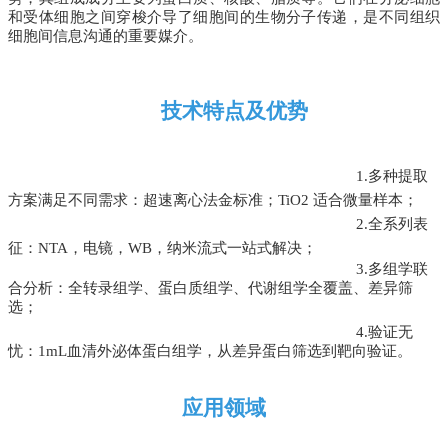
和受体细胞之间穿梭介导了细胞间的生物分子传递，是不同组织
细胞间信息沟通的重要媒介。
技术特点及优势
1.多种提取
方案满足不同需求：
超速离心法金
标准；
TiO2 适合微量样本；
2.全系列表
征：NTA，电镜，WB，纳米流式一站式解决；
3.多组学联
合分析：全转录组学、蛋白质组学、代谢组学全覆盖、差异筛
选；
4.验证无
忧：1mL血清外泌体
蛋白组学，
从差异蛋白筛选到靶向验证。
应用领域