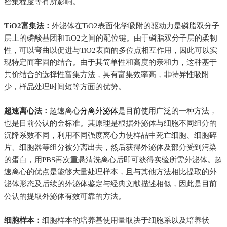
密集程度等有所影响。
TiO2富集法：
外泌体在
TiO2表面化学吸附的驱动力是磷脂双分子
层上的磷酸基团和TiO2之间的配位键。由于磷脂双分子层的柔韧
性，可以弯曲以促进与TiO2表面的多位点相互作用，因此可以实
现特定而牢固的结合。由于其简单性和高度的亲和力，这种基于
共价结合的选择性富集方法，具有富集效率高，非特异性吸附
少，样品处理时间短等方面的优势。
超速离心法：
超速离心
分离外泌体
是目前使用广泛的一种方法，
也是目前公认的金标准。其原理是根据外泌体与细胞不同组分的
沉降系数不同，利用不同强度离心力使样品中死亡细胞、细胞碎
片、细胞器等组分被分离出去，然后获得外泌体及部分受到污染
的蛋白，用
PBS再次重悬清洗离心后即可获得实验所需外泌体。超
速离心的优点是能够大量处理样本，且与其他方法相比提取的外
泌体形态及后续的外泌体鉴定与经典文献描述相似，因此是目前
公认的提取外泌体有效可靠的方法。
细胞样本：
细胞样本的培养基使用量取决于细胞系以及培养状