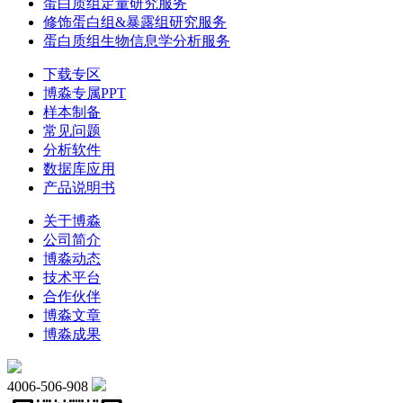
蛋白质组定量研究服务
修饰蛋白组&暴露组研究服务
蛋白质组生物信息学分析服务
下载专区
博淼专属PPT
样本制备
常见问题
分析软件
数据库应用
产品说明书
关于博淼
公司简介
博淼动态
技术平台
合作伙伴
博淼文章
博淼成果
4006-506-908