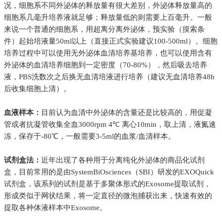
况，细胞系不同外泌体的释放量有很大差别，外泌体释放量高的
细胞系几毫升培养液就足够；释放量低的则需要上百毫升。一般
来说一个普通的细胞系，用超离分离外泌体，预实验（摸索条
件）起始培液量
50ml以上（直接正式实验建议100-500ml）。细胞
培养过程中可以使用无外泌体血清培养基培养，也可以使用含有
外泌体的血清培养细胞到一定密度（70-80%），然后吸去培养
液，PBS洗数次之后换无血清培液进行培养（建议无血清培养48h
后收集细胞上清）。
血液样本：
目前认为血清中外泌体的含量还是比较高的，用促凝
管或者抗凝管收集全血
3000rpm 4℃ 离心10min，取上清，液氮速
冻，保存于-80℃，一般需要3-5ml的血浆/血清样本。
试剂盒法：
近年出现了各种用于分离纯化外泌体的商品化试剂
盒，目前常用的是由
SystemBiOsciences（SBI）研发的EXOQuick
试剂盒，该系列的试剂是基于多聚体形式的Exosome提取试剂，
形成类似于网状结果，将一定直径的微泡捕获出来，快速有效的
提取各种体液样本中Exosome。