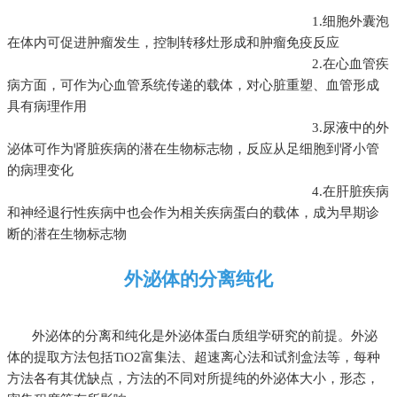
1.
细胞外囊泡
在体内可促进肿瘤发生，控制转移灶形成和肿瘤免疫反应
2.
在心血管疾
病方面，可作为心血管系统传递的载体，对心脏重塑、血管形成
具有病理作用
3.
尿液中的外
泌体可作为肾脏疾病的潜在生物标志物，反应从足细胞到肾小管
的病理变化
4.
在肝脏疾病
和神经退行性疾病中也会作为相关疾病蛋白的载体，成为早期诊
断的潜在生物标志物
外泌体的分离纯化
外泌体的分离和纯化是外泌体
蛋白质组学
研究的前提。外泌
体的提取方法包括
TiO2富集法、超速离心法和试剂盒法等，每种
方法各有其优缺点，方法的不同对所提纯的外泌体大小，形态，